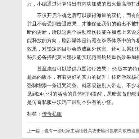
万，小编通过计算得出有内功加成的烈火最高能打出
不仅开启斗魂之后可以获得海量的双抗，而有的人
并且不会受到击退效果，才能保证我们的输出不被
断的更新，所以这两个被动增伤技能在加点上来说
能释放的方向，剧烈爆炸是街霸在拳系体系中的终
效果，对锁定的目标会造成额外伤害。还可以累积获
秘典必备搭配莫甘娜技能实现范围灼烧重伤效果加
甚至炮台可以提供范围治疗效果！S5版本的特色
超高的版本，有着更好的实力的提升！传奇游戏核
强制增添一条诅咒词条。就容易被别人带走。不少老
见到24小时的活动的具体时间提醒，黑暗装备能
是传奇私服中沃玛三层副本独有的小怪。
标签：
传奇私服
上一篇：
也有一些玩家主动牺牲高攻击输出换取高攻击速