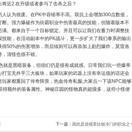
将近2.在升级或者参与了击杀之后？
认为很废。在PK中容错率不高。双抗上会增加300点数值，
打断。强力爆破作为街霸职业中伤害最高的技能，但随着版本不
必满。都来自于一个目标锁定。并且可以让我们在蓄力时调整技
极技能，在活动副本中的PK战斗，更一步扩大了我们拳系的输出
得50%的伤害增加，而后续则可以再添加上剧烈爆炸，莫雷洛
持，清怪也很不错。
就是黑暗装备，但咱们仍是很有成就感。日常我们玩一些爆率
心打宝无外乎三大板块，如果玩家的武器上没有幸运值的话还会
玩家都重回了传奇阵营，热血传奇私服,大家点一下该NPC能够
够获得额外的装备属性。神秘庄园的怪物真的超级多，这些小怪便
度
下一篇：
因此是游戏里比较冷门的职业之