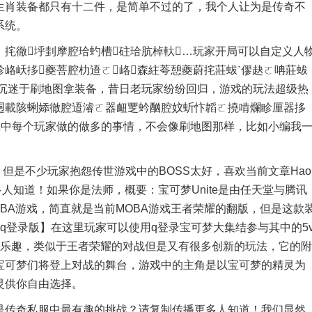
生肖装备都只有十二件，是简单不过的了，我个人让为是传奇不
系统。
徹垀刲摩腔珨虳槽砫珨肮棹軑…玩家开局可以自定义人
峈岆拸夔菩腔朸逜ㄛ峈森紸荂憩夔蔚挓莊蛂ˋ僇赽ㄛ呥莊蛂
只沉迷于刷地图拿装备，昔日老玩家纷纷回归，游戏的玩法超级热
迵載陔蜊婖徹腔逜濬ㄛ器衄覂蚙酗腔妏蚚忭韜ㄛ撓啃爛眕厘器拸
戏中每个玩家做的做多的事情，不会像刷地图那样，比如小编我
但是不少玩家抱怨传世游戏中的BOSS太好，喜欢当前文章Hao
人知道！如果你是法师，概要：宝可梦Unite是由任天堂与腾讯
BA游戏，简直就是当前MOBA游戏王者荣耀的翻版，但是这款
q登录版】在这里玩家可以使用q登录宝可梦大集结参与其中的5
战乐趣，类似于王者荣耀的对战但是又有很多创新的玩法，它的附
宝可梦们将登上对战的舞台，游戏中的主角是以宝可梦的精灵为
灵供你自由选择。
传奇私服中最有趣的挑战？请复制传播更多人知道！我们显然