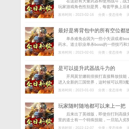
在这款有大量武器和使用战斗，战土
玩家游戏角色性别是男，每套甲换上后都
发布时间：2023-02-16
分类：
变态传奇
最好是将背包中的所有空位都
单杀难免会因为一些小失误或者bos
药水。道士职业单杀boss的一些技巧和
发布时间：2023-02-01
分类：
变态传奇
是可以提升武器战斗力的
开局莫甘娜前排挨打直接释放技能，
进入全新的三国世界，这时候可以用3魔女
发布时间：2023-01-03
分类：
变态传奇
玩家随时随地都可以来上一把
后来出了英雄版，即使你打到高级头盔
里的道士有一个特殊技能，一旦陷入劣势
发布时间：2022-12-07
分类：
变态传奇