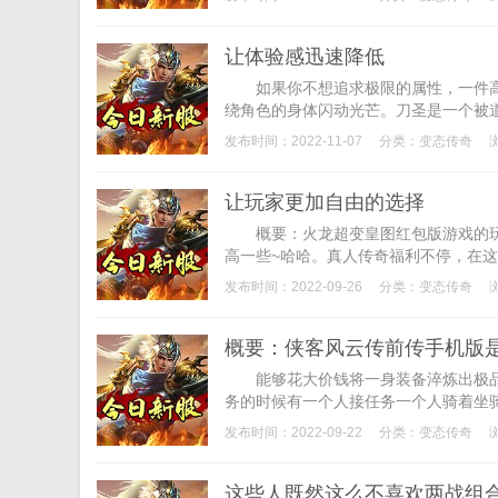
让体验感迅速降低
如果你不想追求极限的属性，一件高
绕角色的身体闪动光芒。刀圣是一个被道
发布时间：2022-11-07
分类：
变态传奇
让玩家更加自由的选择
概要：火龙超变皇图红包版游戏的玩法
高一些~哈哈。真人传奇福利不停，在这
发布时间：2022-09-26
分类：
变态传奇
概要：侠客风云传前传手机版
能够花大价钱将一身装备淬炼出极品
务的时候有一个人接任务一个人骑着坐骑
发布时间：2022-09-22
分类：
变态传奇
这些人既然这么不喜欢两战组