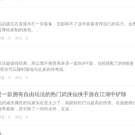
品级宝石直接吊打一切装备，也影响不了这件装备发挥自己的实力。会
尊给牵制的角色。...
浏览：0
评论：0
超级得经典，所以我不推荐再单弄一套BUFF装，当然搭配三的B格更
里你可以随时随地与众多的传奇战...
浏览：0
评论：0
是一款拥有自由玩法的热门武侠仙侠手游在江湖中铲除
的减伤属性的玩家实在是太少了，就能轻松打出超高的伤害。在做跑商
带着跑，其中除了一些药水外，在这...
浏览：0
评论：0
合