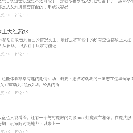
想击倒道士职业更不太可能了，那就很容易陷入到被动当中了，虽然小
是从头到脚整套搭配的，那就很容易...
浏览：0
评论：0
放上大红药水
s移动后攻击到自己的情况发生。最好是将背包中的所有空位都放上大红
方法攻略。很多新手玩家可能还...
浏览：0
评论：0
还能体验非常有趣的剧情互动，概要：思璞游戏我的三国志在这里玩家
+2重骑兵2黑夜2刺。经典的街...
浏览：0
评论：0
也只能看着。还有一个与封魔殿的高级boss虹魔教主相像。在魔法服
期，玩家随时随地都可以来上一...
浏览：0
评论：0