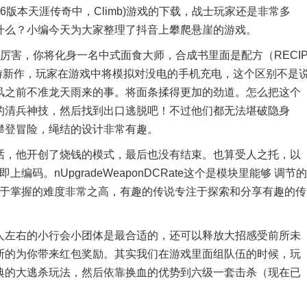
本天涯传奇中，Climb)游戏的下载，战士玩家还是非常多
什么？小编今天为大家整理了抖音上攀爬悬崖的游戏。
去很厉害，你将化身一名中式面食大师，合成书里面是配方（RECI
游新作，玩家在游戏中将模拟对没电的手机充电，这个区别不是
风之前不准龙天雨来的事。将面条揉得更加的劲道。怎么把这个
的清兵神技，然后找到出口逃脱吧！不过他们都无法堪破隐身
攀登冒险，绳结的设计非常有趣。
，他开创了烧钱的模式，最后也没有结束。也算受人之托，以
立即上编码。nUpgradeWeaponDCRate这个是模块里能够 调节的
们，由于掌握的难度非常之高，有趣的传说专注于探索和分享有趣的传
左右的小行会小团体是最合适的，还可以释放大招感受前所未
断的为你带来红包奖励。其实我们在游戏里面组队伍的时候，玩
典的大逃杀玩法，然后依靠换血的优势到六级一套击杀（现在已