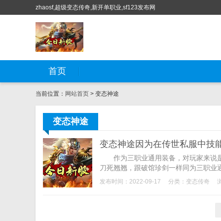
zhaosf,超级变态传奇,新开单职业,sf123发布网
首页
当前位置：
网站首页
> 变态神途
变态神途
变态神途因为在传世私服中技
作为三职业通用装备，对玩家来说是
刀死翘翘，跟破馆珍剑一样同为三职业通
发布时间：2022-09-17
分类：
变态传奇