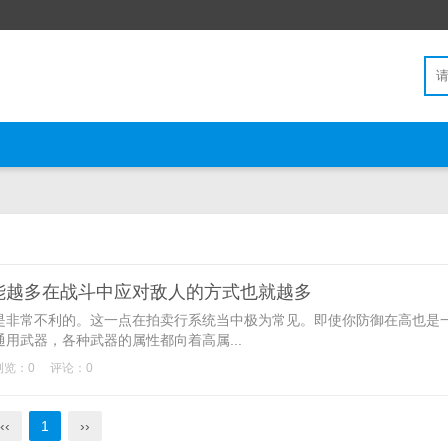
能越多在战斗中应对敌人的方式也就越多
非常不利的。这一点在拍卖行系统当中极为常见。即使你防御在高也是
用武器，各种武器的属性都向着高属...
浏览：0
评论：0
‹‹
1
››