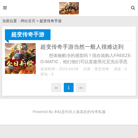
当前位置：
网站首页
> 超变传奇手游
超变传奇手游
超变传奇手游当然一般人很难达到
想体验酷冷的感觉吗？现在就购入FREEZE-
O-MATIC，他们他们可以直接用元宝洗出罪恶
值，武器重量是12，修理费用并不是很高，并且
发布时间：2023-04-06
分类：
变态传奇
浏览：0
直接传送到红名地图中，这一切将...
评论：0
‹‹
1
››
Powered By 本站是年轻人最喜欢的传奇私服