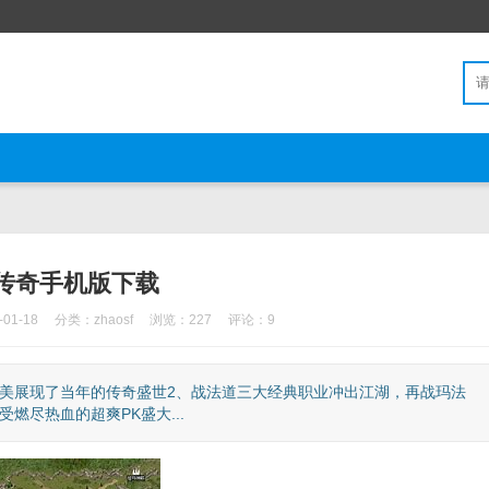
传奇手机版下载
01-18
分类：
zhaosf
浏览：227
评论：9
美展现了当年的传奇盛世2、战法道三大经典职业冲出江湖，再战玛法
燃尽热血的超爽PK盛大...