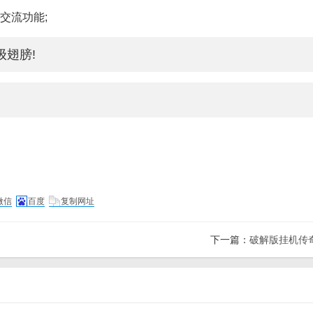
交流功能;
翅膀!
微信
百度
复制网址
下一篇：
破解版挂机传